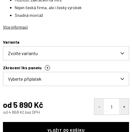
Nejen česká firma, ale i český výrobek
Snadná montáž
Více informací
Varianta
Zkrácení 1ks panelu
?
od
5 890 Kč
od
4 868 Kč
bez DPH
Měrná
cena:
VLOŽIT DO KOŠÍKU