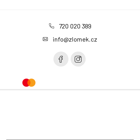
Z
á
720 020 389
p
info
@
zlomek.cz
a
t
í