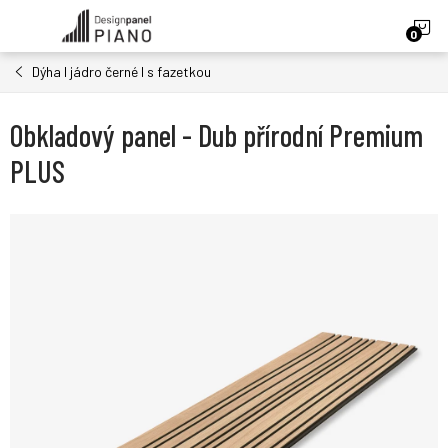
Přejít
N
na
obsah
Dýha I jádro černé I s fazetkou
K
Obkladový panel - Dub přírodní Premium
PLUS