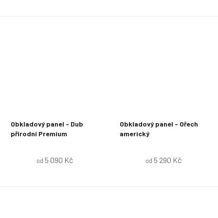
Obkladový panel - Dub
Obkladový panel - Ořech
přírodní Premium
americký
5 090 Kč
5 290 Kč
od
od