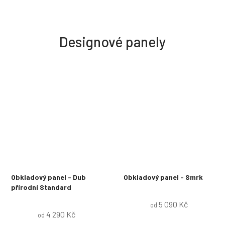
m
a
Designové panely
Z
l
o
m
e
k
Obkladový panel - Dub
Obkladový panel - Smrk
přírodní Standard
5 090 Kč
od
4 290 Kč
od