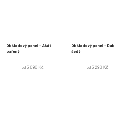
Obkladový panel - Akát
Obkladový panel - Dub
pařený
šedý
5 090 Kč
5 290 Kč
od
od