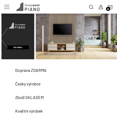
Přejít
N
na
obsah
R
K
Předchozí
o
d
i
n
n
Doprava ZDARMA
á
Český výrobce
f
Zboží SKLADEM
i
r
Kvalitní výrobek