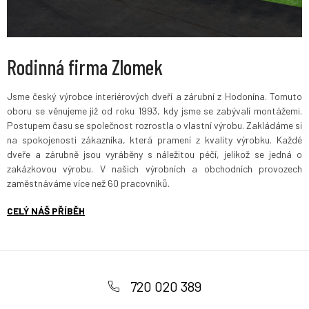
Rodinná firma Zlomek
Jsme český výrobce interiérových dveří a zárubní z Hodonína. Tomuto
oboru se věnujeme již od roku 1993, kdy jsme se zabývali montážemi.
Postupem času se společnost rozrostla o vlastní výrobu. Zakládáme si
na spokojenosti zákazníka, která pramení z kvality výrobku. Každé
dveře a zárubně jsou vyráběny s náležitou péčí, jelikož se jedná o
zakázkovou výrobu. V našich výrobních a obchodních provozech
zaměstnáváme více než 60 pracovníků.
CELÝ NÁŠ PŘÍBĚH
Z
á
720 020 389
p