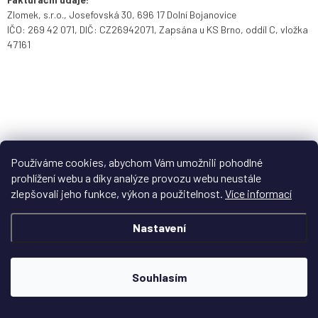
Zlomek, s.r.o., Josefovská 30, 696 17 Dolní Bojanovice
IČO: 269 42 071, DIČ: CZ26942071, Zapsána u KS Brno, oddíl C, vložka
47161
Používáme cookies, abychom Vám umožnili pohodlné
prohlížení webu a díky analýze provozu webu neustále
zlepšovali jeho funkce, výkon a použitelnost.
Více informací
Nastavení
Souhlasím