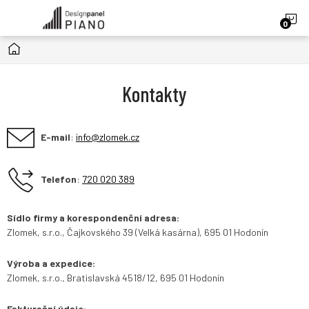
Přejít
N
na
obsah
Domů
K
Kontakty
E-mail
:
info@zlomek.cz
Telefon
:
720 020 389
Sídlo firmy a korespondenční adresa:
Zlomek, s.r.o., Čajkovského 39 (Velká kasárna), 695 01 Hodonín
Výroba a expedice:
Zlomek, s.r.o., Bratislavská 4518/12, 695 01 Hodonín
Fakturační údaje: